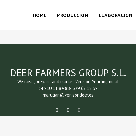
HOME
PRODUCCIÓN
ELABORACIÓN
DEER FARMERS GROUP S.L.
We raise, prepare and market Venison Yearling meat
34 910 11 84 88/ 629 67 18 59
marugan@venisondeer.es