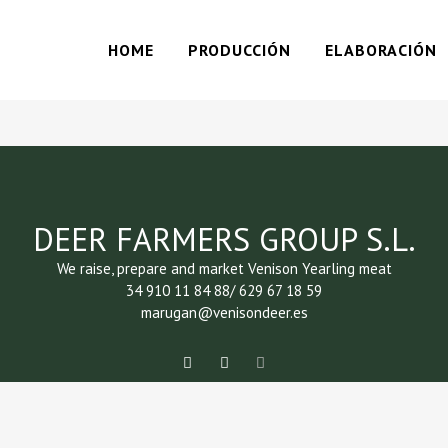
HOME
PRODUCCIÓN
ELABORACIÓN
DEER FARMERS GROUP S.L.
We raise, prepare and market Venison Yearling meat
34 910 11 84 88/ 629 67 18 59
marugan@venisondeer.es