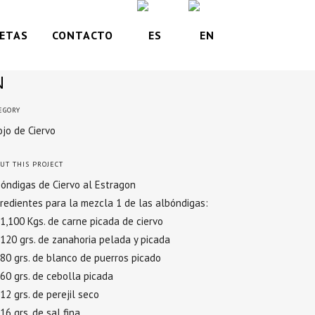
ETAS
CONTACTO
N
EGORY
jo de Ciervo
UT THIS PROJECT
óndigas de Ciervo al Estragon
redientes para la mezcla 1 de las albóndigas:
1,100 Kgs. de carne picada de ciervo
120 grs. de zanahoria pelada y picada
80 grs. de blanco de puerros picado
60 grs. de cebolla picada
12 grs. de perejil seco
16 grs. de sal fina