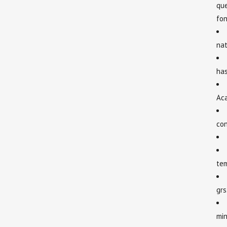
que
fon
nat
has
Ac
con
te
grs
mi