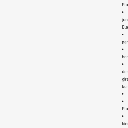
Ela
jun
Ela
pa
ho
des
gir
bon
Ela
bie