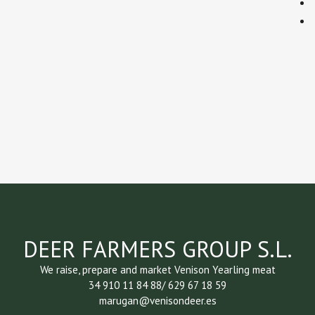
DEER FARMERS GROUP S.L.
We raise, prepare and market Venison Yearling meat
34 910 11 84 88/ 629 67 18 59
marugan@venisondeer.es